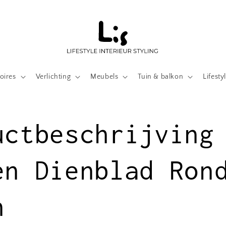
oires
Verlichting
Meubels
Tuin & balkon
Lifesty
uctbeschrijving
en Dienblad Ron
n