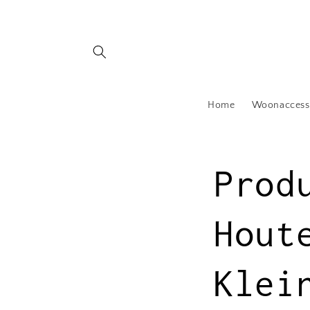
Meteen
naar de
content
Home
Woonaccess
Prod
Hout
Klei