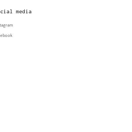
ocial media
stagram
cebook