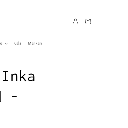
Inloggen
Winkelwagen
le
Kids
Merken
 Inka
d -